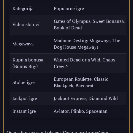
Kategorija
Popularne igre
Gates of Olympus, Sweet Bonanza,
Video slotovi
Book of Dead
Madame Destiny Megaways, The
Megaways
Dog House Megaways
Kupnja bonusa
Wanted Dead or a Wild, Chaos
(Bonus Buy)
Crew 2
European Roulette, Classic
Stolne igre
Blackjack, Baccarat
Jackpot igre
Jackpot Express, Diamond Wild
Instant igre
Aviator, Plinko, Spaceman
Ovaj izbor igara u Lolajack Casinu pruža značajnu