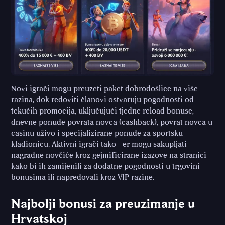
Novi igrači mogu preuzeti paket dobrodošlice na više
razina, dok redoviti članovi ostvaruju pogodnosti od
tekućih promocija, uključujući tjedne reload bonuse,
dnevne ponude povrata novca (cashback), povrat novca u
casinu uživo i specijalizirane ponude za sportsku
kladionicu. Aktivni igrači također mogu sakupljati
nagradne novčiće kroz gejmificirane izazove na stranici
kako bi ih zamijenili za dodatne pogodnosti u trgovini
bonusima ili napredovali kroz VIP razine.
Najbolji bonusi za preuzimanje u
Hrvatskoj