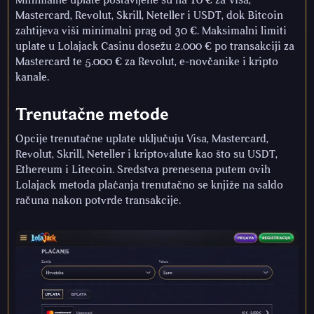
Mastercard, Revolut, Skrill, Neteller i USDT, dok Bitcoin
zahtijeva viši minimalni prag od 30 €. Maksimalni limiti
uplate u Lolajack Casinu dosežu 2.000 € po transakciji za
Mastercard te 5.000 € za Revolut, e-novčanike i kripto
kanale.
Trenutačne metode
Opcije trenutačne uplate uključuju Visa, Mastercard,
Revolut, Skrill, Neteller i kriptovalute kao što su USDT,
Ethereum i Litecoin. Sredstva prenesena putem ovih
Lolajack metoda plaćanja trenutačno se knjiže na saldo
računa nakon potvrde transakcije.