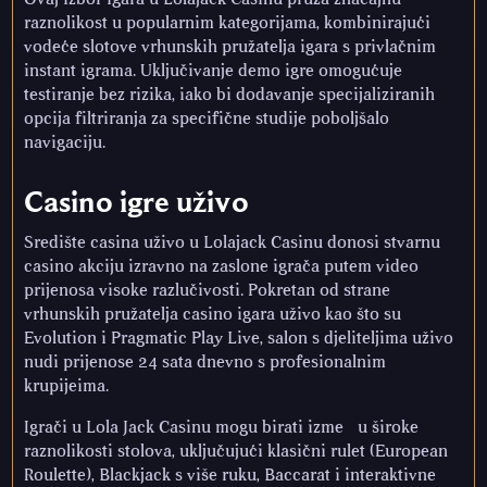
raznolikost u popularnim kategorijama, kombinirajući
vodeće slotove vrhunskih pružatelja igara s privlačnim
instant igrama. Uključivanje demo igre omogućuje
testiranje bez rizika, iako bi dodavanje specijaliziranih
opcija filtriranja za specifične studije poboljšalo
navigaciju.
Casino igre uživo
Središte casina uživo u Lolajack Casinu donosi stvarnu
casino akciju izravno na zaslone igrača putem video
prijenosa visoke razlučivosti. Pokretan od strane
vrhunskih pružatelja casino igara uživo kao što su
Evolution i Pragmatic Play Live, salon s djeliteljima uživo
nudi prijenose 24 sata dnevno s profesionalnim
krupijeima.
Igrači u Lola Jack Casinu mogu birati između široke
raznolikosti stolova, uključujući klasični rulet (European
Roulette), Blackjack s više ruku, Baccarat i interaktivne