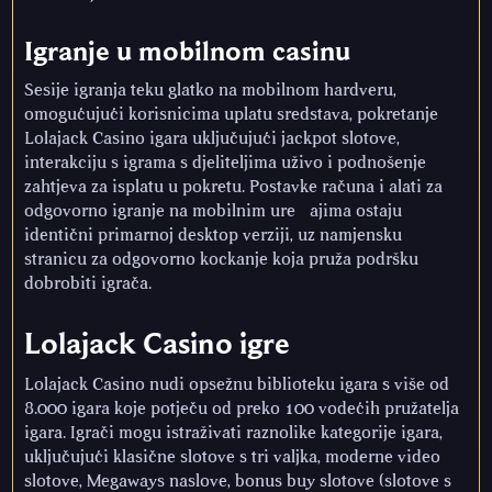
Igranje u mobilnom casinu
Sesije igranja teku glatko na mobilnom hardveru,
omogućujući korisnicima uplatu sredstava, pokretanje
Lolajack Casino igara uključujući jackpot slotove,
interakciju s igrama s djeliteljima uživo i podnošenje
zahtjeva za isplatu u pokretu. Postavke računa i alati za
odgovorno igranje na mobilnim uređajima ostaju
identični primarnoj desktop verziji, uz namjensku
stranicu za odgovorno kockanje koja pruža podršku
dobrobiti igrača.
Lolajack Casino igre
Lolajack Casino nudi opsežnu biblioteku igara s više od
8.000 igara koje potječu od preko 100 vodećih pružatelja
igara. Igrači mogu istraživati raznolike kategorije igara,
uključujući klasične slotove s tri valjka, moderne video
slotove, Megaways naslove, bonus buy slotove (slotove s