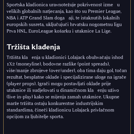
Sportska kladionica uravnotežuje pokrivenost između
velikih globalnih natjecanja, kao što su Premier League,
NBA i ATP Grand Slam događaji, te istaknutih lokalnih
europskih susreta, uključujući hrvatsku nogometnu ligu
Prva HNL, EuroLeague košarku i utakmice La Lige.
Tržišta klađenja
Tržišta klađenja u kladionici Lolajack obuhvaćaju ishod
1X2 (moneyline), bodovne razlike (point spreads),
više/manje zbrojeve (over/under), oba tima daju gol, točan
rezultat, besplatne oklade i specijalizirane uloge na igrače
(player props). Igrači mogu postavljati oklade prije
utakmice ili sudjelovati u dinamičnom klađenju uživo
(live in-play) kako se mijenja zamah utakmice. Ukupne
marže tržišta ostaju konkurentne industrijskim
standardima, čineći kladionicu Lolajack privlačnom
opcijom za ljubitelje sporta.