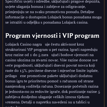
Specifični uvjeti i odredbe, uključujući pragove depozita,
uvjete ulaganja bonusa i zahtjeve za odigravanje,
primjenjuju se na svaku promotivnu ponudu. Detaljne
informacije o dostupnim Lolajack bonus ponudama mogu
se istražiti u odjeljku s ponudama Lolajack casina.
Program vjernosti i VIP program
Lolajack Casino nagrađuje čestu aktivnost kroz
strukturirani VIP program u pet razina. Igrači napreduju
kroz razine od 1 do 5 zarađujući bodove vjernosti na
casino ulozima za stvarni novac. Više razine donose sve
veće pogodnosti, uključujući dnevni povrat novca koji
raste do 15%, povišene dnevne i mjesečne limite isplate,
prilagođene promotivne pakete uključujući dodatnu
bonus igru te prioritetnu pomoć s računom od strane
namjenskog voditelja računa. Dosezanje početnih razina
je jednostavno za redovite igrače, dok postizanje razine 5
zahtijeva dosljedno ulaganje velikih iznosa tijekom
vremena. Detalji o napretku navedeni su u tablici u