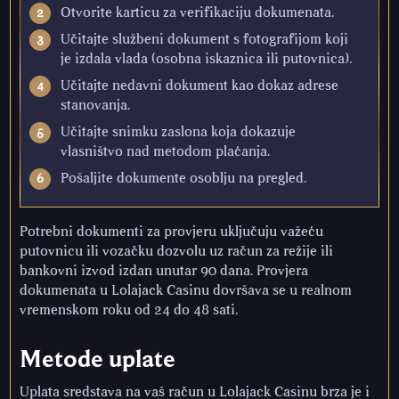
Otvorite karticu za verifikaciju dokumenata.
Učitajte službeni dokument s fotografijom koji
je izdala vlada (osobna iskaznica ili putovnica).
Učitajte nedavni dokument kao dokaz adrese
stanovanja.
Učitajte snimku zaslona koja dokazuje
vlasništvo nad metodom plaćanja.
Pošaljite dokumente osoblju na pregled.
Potrebni dokumenti za provjeru uključuju važeću
putovnicu ili vozačku dozvolu uz račun za režije ili
bankovni izvod izdan unutar 90 dana. Provjera
dokumenata u Lolajack Casinu dovršava se u realnom
vremenskom roku od 24 do 48 sati.
Metode uplate
Uplata sredstava na vaš račun u Lolajack Casinu brza je i