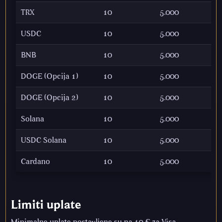
TRX
10
5.000
USDC
10
5.000
BNB
10
5.000
DOGE (Opcija 1)
10
5.000
DOGE (Opcija 2)
10
5.000
Solana
10
5.000
USDC Solana
10
5.000
Cardano
10
5.000
Limiti uplate
Minimalne uplate postavljene su na 10 € za Visa,