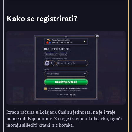
Kako se registrirati?
Izrada računa u Lolajack Casinu jednostavna je i traje
manje od dvije minute. Za registraciju u Lolajacku, igrači
moraju slijediti kratki niz koraka: