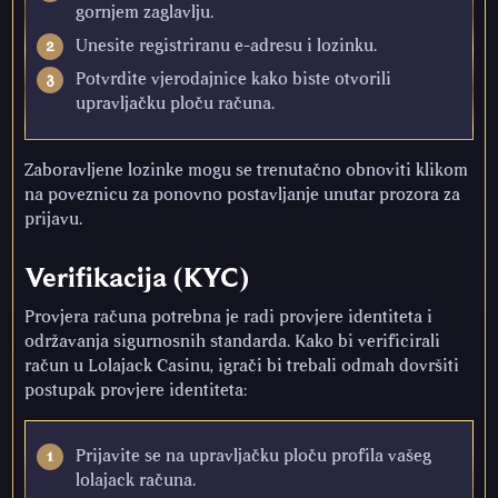
gornjem zaglavlju.
Unesite registriranu e-adresu i lozinku.
Potvrdite vjerodajnice kako biste otvorili
upravljačku ploču računa.
Zaboravljene lozinke mogu se trenutačno obnoviti klikom
na poveznicu za ponovno postavljanje unutar prozora za
prijavu.
Verifikacija (KYC)
Provjera računa potrebna je radi provjere identiteta i
održavanja sigurnosnih standarda. Kako bi verificirali
račun u Lolajack Casinu, igrači bi trebali odmah dovršiti
postupak provjere identiteta:
Prijavite se na upravljačku ploču profila vašeg
lolajack računa.