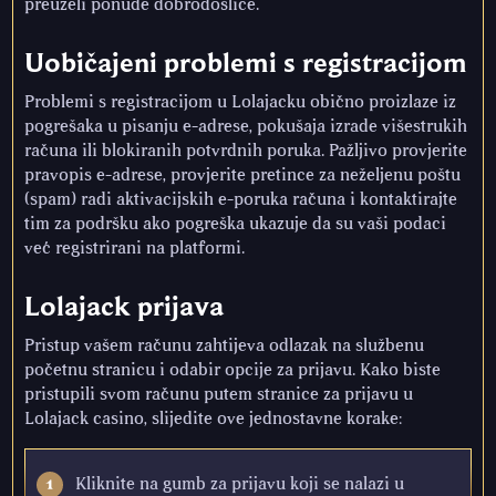
preuzeli ponude dobrodošlice.
Uobičajeni problemi s registracijom
Problemi s registracijom u Lolajacku obično proizlaze iz
pogrešaka u pisanju e-adrese, pokušaja izrade višestrukih
računa ili blokiranih potvrdnih poruka. Pažljivo provjerite
pravopis e-adrese, provjerite pretince za neželjenu poštu
(spam) radi aktivacijskih e-poruka računa i kontaktirajte
tim za podršku ako pogreška ukazuje da su vaši podaci
već registrirani na platformi.
Lolajack prijava
Pristup vašem računu zahtijeva odlazak na službenu
početnu stranicu i odabir opcije za prijavu. Kako biste
pristupili svom računu putem stranice za prijavu u
Lolajack casino, slijedite ove jednostavne korake:
Kliknite na gumb za prijavu koji se nalazi u