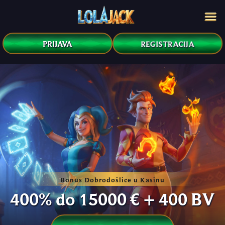
REGISTRACIJA
PRIJAVA
Bonus Dobrodošlice u Kasinu
400% do 15000 € + 400 BV